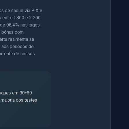
os de saque via PIX e
 entre 1.800 e 2.200
 de 96,4% nos jogos
os bônus com
erta realmente se
 aos períodos de
orrente de nossos
aques em 30-60
 maioria dos testes