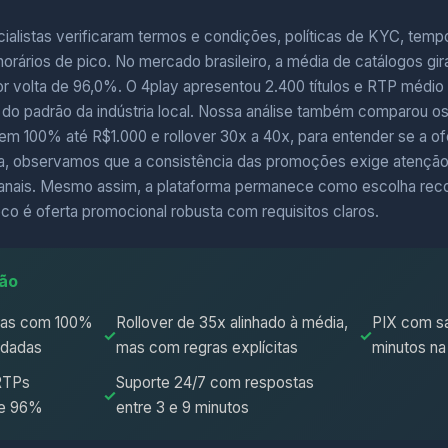
ialistas verificaram termos e condições, políticas de KYC, temp
rários de pico. No mercado brasileiro, a média de catálogos gira
 volta de 96,0%. O 4play apresentou 2.400 títulos e RTP médio
 do padrão da indústria local. Nossa análise também comparou 
m 100% até R$1.000 e rollover 30x a 40x, para entender se a of
da, observamos que a consistência das promoções exige atenção
anais. Mesmo assim, a plataforma permanece como escolha rec
co é oferta promocional robusta com requisitos claros.
ção
das com 100%
Rollover de 35x alinhado à média,
PIX com s
✓
✓
odadas
mas com regras explícitas
minutos na
RTPs
Suporte 24/7 com respostas
✓
de 96%
entre 3 e 9 minutos