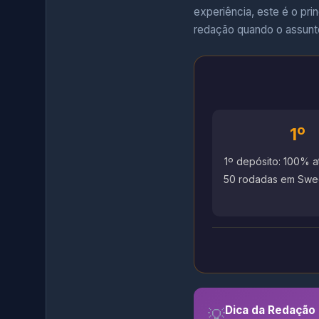
experiência, este é o pri
redação quando o assunto
1º
1º depósito: 100% 
50 rodadas em Swe
Dica da Redação
💡