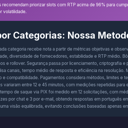
s recomendam priorizar slots com RTP acima de 96% para cumprir
 volatilidade.
por Categorias: Nossa Metod
da categoria recebe nota a partir de métricas objetivas e obser
ade, diversidade de fornecedores, estabilidade e RTP médio. Bôn
mos e rollover. Segurança passa por licenciamento, criptografia e p
lisa canais, tempo médio de resposta e eficiência na resolução. 
 e compatibilidade. Pagamentos considera métodos, limites e t
s variaram entre 12 e 45 minutos, com medições repetidas para e
 tempo de saque via PIX foi medido em 12 solicitações, com méd
ezes por chat e 3 por e-mail, obtendo respostas em português e
uma visão equilibrada, evitando conclusões baseadas apenas em 