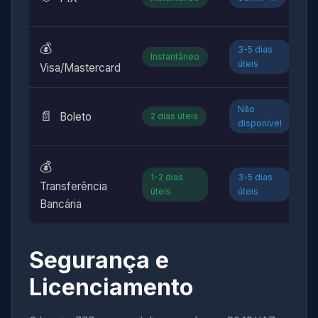
R
💰
R
3-5 dias
Instantâneo
úteis
R
Visa/Mastercard
R
Não
📄
Boleto
2 dias úteis
disponível
R
💰
R
1-2 dias
3-5 dias
Transferência
úteis
úteis
R
Bancária
Segurança e
Licenciamento