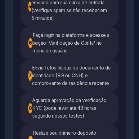
enviado para sua caixa de entrada
5
(verifique spam se não receber em
5 minutos)
Faça login na plataforma e acesse a
6
seção 'Verificação de Conta' no
menu do usuário
Envie fotos nítidas de documento de
7
identidade (RG ou CNH) e
comprovante de residência recente
Aguarde aprovação da verificação
8
KYC (pode levar até 48 horas
segundo nossos testes)
Realize seu primeiro depósito