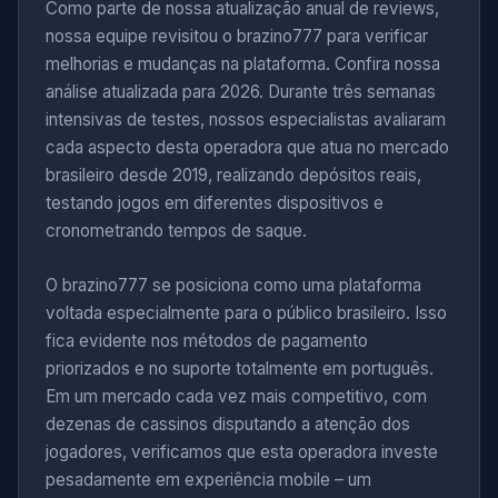
Como parte de nossa atualização anual de reviews,
nossa equipe revisitou o brazino777 para verificar
melhorias e mudanças na plataforma. Confira nossa
análise atualizada para 2026. Durante três semanas
intensivas de testes, nossos especialistas avaliaram
cada aspecto desta operadora que atua no mercado
brasileiro desde 2019, realizando depósitos reais,
testando jogos em diferentes dispositivos e
cronometrando tempos de saque.
O brazino777 se posiciona como uma plataforma
voltada especialmente para o público brasileiro. Isso
fica evidente nos métodos de pagamento
priorizados e no suporte totalmente em português.
Em um mercado cada vez mais competitivo, com
dezenas de cassinos disputando a atenção dos
jogadores, verificamos que esta operadora investe
pesadamente em experiência mobile – um