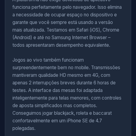
funciona perfeitamente pelo navegador. Isso elimina
a necessidade de ocupar espaço no dispositivo e
garante que você sempre está usando a versão
mais atualizada. Testamos em Safari (iOS), Chrome
(Android) e até no Samsung Internet Browser –
todos apresentaram desempenho equivalente.
Jogos ao vivo também funcionam
surpreendentemente bem no mobile. Transmissões
mantiveram qualidade HD mesmo em 4G, com
apenas 2 interrupções breves durante 6 horas de
testes. A interface das mesas foi adaptada
inteligentemente para telas menores, com controles
de aposta simplificados mas completos.
Conseguimos jogar blackjack, roleta e baccarat
confortavelmente em um iPhone SE de 4.7
polegadas.