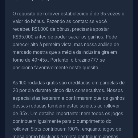
O requisito de rollover estabelecido é de 35 vezes o
valor do bônus. Fazendo as contas: se você
recebeu R$1.000 de bônus, precisará apostar
R$35.000 antes de poder sacar os ganhos. Pode
parecer alto à primeira vista, mas nossa análise de
mercado mostra que a média da indústria gira em
torno de 40-45x. Portanto, o brazino777 se
posiciona favoravelmente neste quesito.
As 100 rodadas grátis são creditadas em parcelas de
20 por dia durante cinco dias consecutivos. Nossos
especialistas testaram e confirmaram que os ganhos
dessas rodadas também estão sujeitos ao rollover
de 35x. Um detalhe importante: nem todos os jogos
contribuem igualmente para o cumprimento do
rollover. Slots contribuem 100%, enquanto jogos de
mesa como blackjack e roleta contribuem apenas