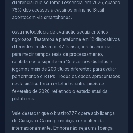
diferencial que se tornou essencial em 2026, quando
78% dos acessos a cassinos online no Brasil
acontecem via smartphones.
ossa metodologia de avaliação seguiu critérios
rigorosos. Testamos a plataforma em 12 dispositivos
diferentes, realizamos 47 transações financeiras
para medir tempos reais de processamento,
contatamos o suporte em 15 ocasiões distintas e
jogamos mais de 200 títulos diferentes para avaliar
performance e RTPs. Todos os dados apresentados
nesta análise foram coletados entre janeiro e
fevereiro de 2026, refletindo o estado atual da
plataforma.
Vale destacar que o brazino777 opera sob licença
de Curaçao eGaming, jurisdição reconhecida
internacionalmente. Embora não seja uma licença