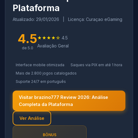
Plataforma
Atualizado: 29/01/2026
|
Licença: Curaçao eGaming
4.5
★
★
★
★
☆
4.5
Avaliação Geral
de 5.0
Interface mobile otimizada
Saques via PIX em até 1 hora
Mais de 2.800 jogos catalogados
Suporte 24/7 em português
Visitar brazino777 Review 2026: Análise
Completa da Plataforma
Ver Análise
BÔNUS