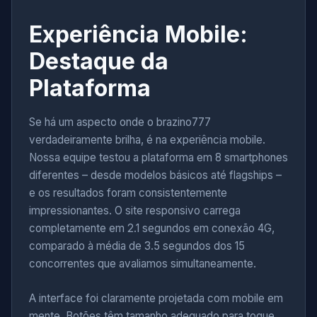
Experiência Mobile:
Destaque da
Plataforma
Se há um aspecto onde o brazino777
verdadeiramente brilha, é na experiência mobile.
Nossa equipe testou a plataforma em 8 smartphones
diferentes – desde modelos básicos até flagships –
e os resultados foram consistentemente
impressionantes. O site responsivo carrega
completamente em 2.1 segundos em conexão 4G,
comparado à média de 3.5 segundos dos 15
concorrentes que avaliamos simultaneamente.
A interface foi claramente projetada com mobile em
mente. Botões têm tamanho adequado para toque,