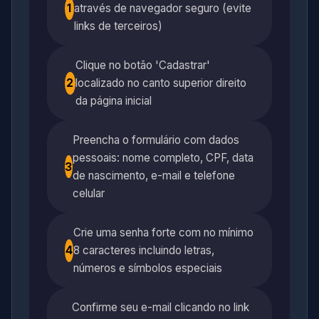
1
através de navegador seguro (evite
links de terceiros)
Clique no botão 'Cadastrar'
2
localizado no canto superior direito
da página inicial
Preencha o formulário com dados
pessoais: nome completo, CPF, data
3
de nascimento, e-mail e telefone
celular
Crie uma senha forte com no mínimo
4
8 caracteres incluindo letras,
números e símbolos especiais
Confirme seu e-mail clicando no link