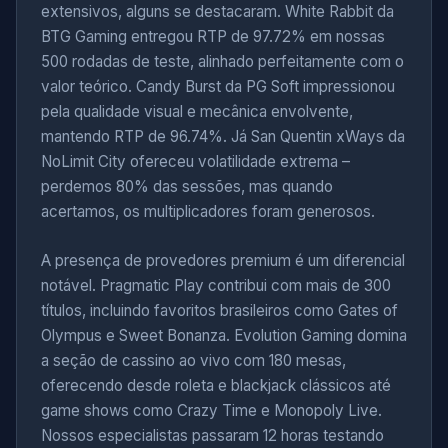
extensivos, alguns se destacaram. White Rabbit da
BTG Gaming entregou RTP de 97.72% em nossas
500 rodadas de teste, alinhado perfeitamente com o
valor teórico. Candy Burst da PG Soft impressionou
pela qualidade visual e mecânica envolvente,
mantendo RTP de 96.74%. Já San Quentin xWays da
NoLimit City ofereceu volatilidade extrema –
perdemos 80% das sessões, mas quando
acertamos, os multiplicadores foram generosos.
A presença de provedores premium é um diferencial
notável. Pragmatic Play contribui com mais de 300
títulos, incluindo favoritos brasileiros como Gates of
Olympus e Sweet Bonanza. Evolution Gaming domina
a seção de cassino ao vivo com 180 mesas,
oferecendo desde roleta e blackjack clássicos até
game shows como Crazy Time e Monopoly Live.
Nossos especialistas passaram 12 horas testando