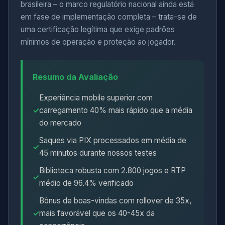
brasileira – o marco regulatório nacional ainda está
em fase de implementação completa – trata-se de
uma certificação legítima que exige padrões
mínimos de operação e proteção ao jogador.
Resumo da Avaliação
Experiência mobile superior com
✓
carregamento 40% mais rápido que a média
do mercado
Saques via PIX processados em média de
✓
45 minutos durante nossos testes
Biblioteca robusta com 2.800 jogos e RTP
✓
médio de 96.4% verificado
Bônus de boas-vindas com rollover de 35x,
✓
mais favorável que os 40-45x da