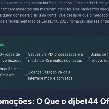
 e solicitamos saques em horários variados. O resultado? Uma pl
as também aspectos que merecem atenção. Nos parágrafos segui
a quem considera criar uma conta. Vale destacar que o mercado b
e a regulamentação da Lei 14.790/2023, tornando análises criter
ção
00+ jogos de
Saques via PIX processados em
Bônus de 
✓
✓
 verificados
média de 45 minutos nos testes
rollover c
rtuguês, mas
Licença Curaçao válida e
10min em
✓
interface mobile otimizada
omoções: O Que o djbet44 O