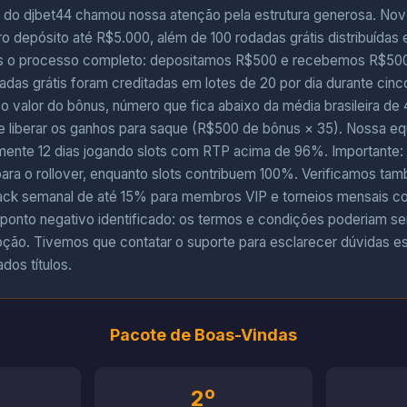
 do djbet44 chamou nossa atenção pela estrutura generosa. No
o depósito até R$5.000, além de 100 rodadas grátis distribuídas
os o processo completo: depositamos R$500 e recebemos R$50
adas grátis foram creditadas em lotes de 20 por dia durante cinc
 o valor do bônus, número que fica abaixo da média brasileira de 
e liberar os ganhos para saque (R$500 de bônus × 35). Nossa eq
mente 12 dias jogando slots com RTP acima de 96%. Importante:
ara o rollover, enquanto slots contribuem 100%. Verificamos t
ck semanal de até 15% para membros VIP e torneios mensais 
nto negativo identificado: os termos e condições poderiam ser
ção. Tivemos que contatar o suporte para esclarecer dúvidas e
dos títulos.
Pacote de Boas-Vindas
2º