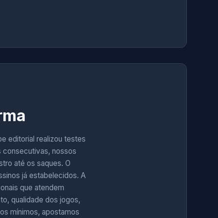
orma
 editorial realizou testes
s consecutivas, nossos
stro até os saques. O
sinos já estabelecidos. A
ionais que atendem
to, qualidade dos jogos,
itos mínimos, apostamos