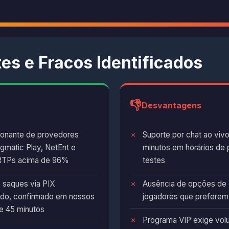
es e Fracos Identificados
👎
Desvantagens
ionante de provedores
Suporte por chat ao viv
matic Play, NetEnt e
minutos em horários de
 RTPs acima de 96%
testes
 saques via PIX
Ausência de opções de 
ido, confirmado em nossos
jogadores que preferem 
e 45 minutos
Programa VIP exige vol