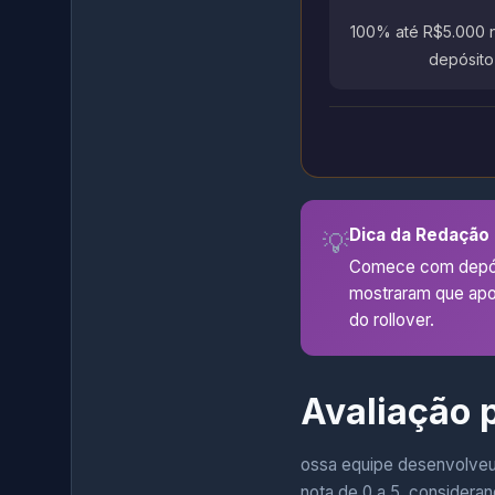
100% até R$5.000 n
depósito
Dica da Redação
💡
Comece com depósit
mostraram que apos
do rollover.
Avaliação 
ossa equipe desenvolveu
nota de 0 a 5, considera