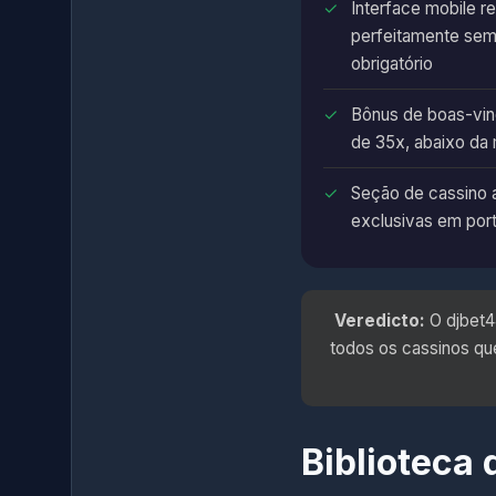
Interface mobile r
perfeitamente se
obrigatório
Bônus de boas-vin
de 35x, abaixo da 
Seção de cassino 
exclusivas em port
Veredicto:
O djbet44
todos os cassinos qu
Biblioteca