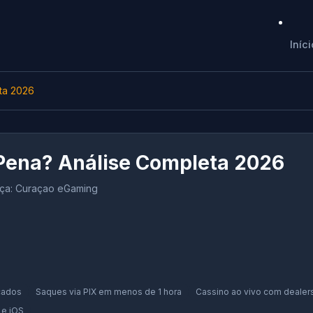
Iníci
ta 2026
 Pena? Análise Completa 2026
nça: Curaçao eGaming
icados
Saques via PIX em menos de 1 hora
Cassino ao vivo com dealers
 e iOS