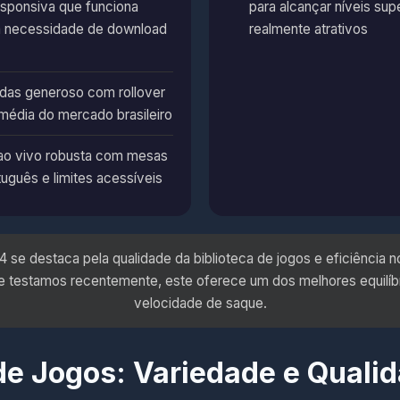
esponsiva que funciona
para alcançar níveis su
m necessidade de download
realmente atrativos
das generoso com rollover
média do mercado brasileiro
ao vivo robusta com mesas
uguês e limites acessíveis
 se destaca pela qualidade da biblioteca de jogos e eficiência 
e testamos recentemente, este oferece um dos melhores equilíbr
velocidade de saque.
 de Jogos: Variedade e Quali