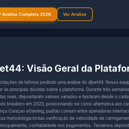
a? Análise Completa 2026
Ver Análise
bet44: Visão Geral da Plataf
tações de leitores pedindo uma análise do djbet44. Nossa equipe
r às principais dúvidas sobre a plataforma. Durante três semana
ntas reais, depositaram valores variados e testaram desde o cada
o brasileiro em 2023, posicionando-se como alternativa aos cas
cença Curaçao eGaming, padrão comum entre operadoras internac
ossa metodologia incluiu verificação de velocidade de carregamen
 principalmente, confiabilidade nos pagamentos. Testamos depós