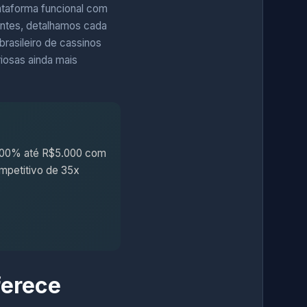
ataforma funcional com
ntes, detalhamos cada
rasileiro de cassinos
iosas ainda mais
100% até R$5.000 com
ompetitivo de 35x
ferece