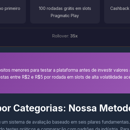
o primeiro
100 rodadas grátis em slots
Cashback 
Pragmatic Play
Rollover:
35x
os menores para testar a plataforma antes de investir valores 
tas entre R$2 e R$5 por rodada em slots de alta volatilidade a
por Categorias: Nossa Metod
 um sistema de avaliação baseado em seis pilares fundamentais
ndo testes práticos e comparação com padrões da indústria. Para