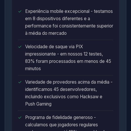
Experiência mobile excepcional - testamos
em 8 dispositivos diferentes e a
performance foi consistentemente superior
à média do mercado
Velocidade de saque via PIX
impressionante - em nossos 12 testes,
83% foram processados em menos de 45
minutos
Variedade de provedores acima da média -
identificamos 45 desenvolvedores,
incluindo exclusivos como Hacksaw e
Push Gaming
Programa de fidelidade generoso -
calculamos que jogadores regulares