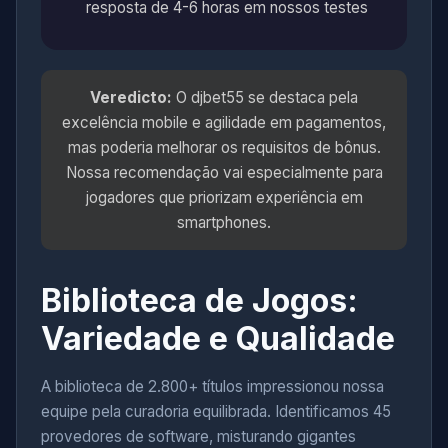
resposta de 4-6 horas em nossos testes
Veredicto:
O djbet55 se destaca pela
excelência mobile e agilidade em pagamentos,
mas poderia melhorar os requisitos de bônus.
Nossa recomendação vai especialmente para
jogadores que priorizam experiência em
smartphones.
Biblioteca de Jogos:
Variedade e Qualidade
A biblioteca de 2.800+ títulos impressionou nossa
equipe pela curadoria equilibrada. Identificamos 45
provedores de software, misturando gigantes