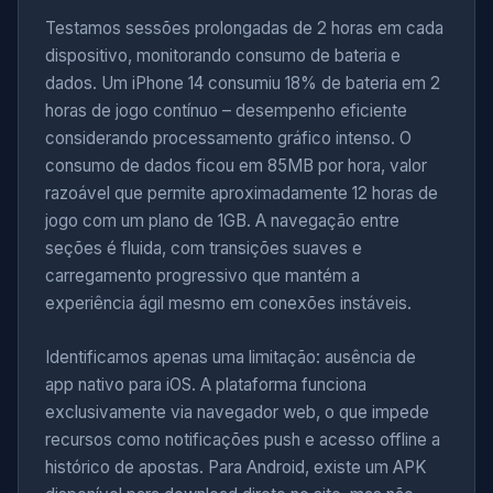
Testamos sessões prolongadas de 2 horas em cada
dispositivo, monitorando consumo de bateria e
dados. Um iPhone 14 consumiu 18% de bateria em 2
horas de jogo contínuo – desempenho eficiente
considerando processamento gráfico intenso. O
consumo de dados ficou em 85MB por hora, valor
razoável que permite aproximadamente 12 horas de
jogo com um plano de 1GB. A navegação entre
seções é fluida, com transições suaves e
carregamento progressivo que mantém a
experiência ágil mesmo em conexões instáveis.
Identificamos apenas uma limitação: ausência de
app nativo para iOS. A plataforma funciona
exclusivamente via navegador web, o que impede
recursos como notificações push e acesso offline a
histórico de apostas. Para Android, existe um APK