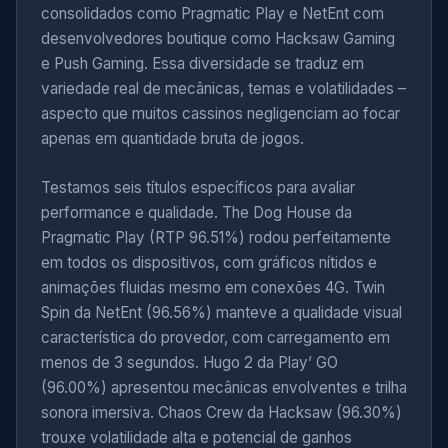
consolidados como Pragmatic Play e NetEnt com
desenvolvedores boutique como Hacksaw Gaming
e Push Gaming. Essa diversidade se traduz em
variedade real de mecânicas, temas e volatilidades –
aspecto que muitos cassinos negligenciam ao focar
apenas em quantidade bruta de jogos.
Testamos seis títulos específicos para avaliar
performance e qualidade. The Dog House da
Pragmatic Play (RTP 96.51%) rodou perfeitamente
em todos os dispositivos, com gráficos nítidos e
animações fluidas mesmo em conexões 4G. Twin
Spin da NetEnt (96.56%) manteve a qualidade visual
característica do provedor, com carregamento em
menos de 3 segundos. Hugo 2 da Play’ GO
(96.00%) apresentou mecânicas envolventes e trilha
sonora imersiva. Chaos Crew da Hacksaw (96.30%)
trouxe volatilidade alta e potencial de ganhos