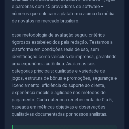
e parcerias com 45 provedores de software –
números que colocam a plataforma acima da média
de novatos no mercado brasileiro.
ossa metodologia de avaliação seguiu critérios
rigorosos estabelecidos pela redação. Testamos a
plataforma em condições reais de uso, sem
identificação como veículos de imprensa, garantindo
uma experiência autêntica. Avaliamos seis
categorias principais: qualidade e variedade de
jogos, estrutura de bônus e promoções, segurança e
licenciamento, eficiência do suporte ao cliente,
experiência mobile e agilidade nos métodos de
pagamento. Cada categoria recebeu nota de 0 a 5,
baseada em métricas objetivas e observações
qualitativas documentadas por nossos analistas.