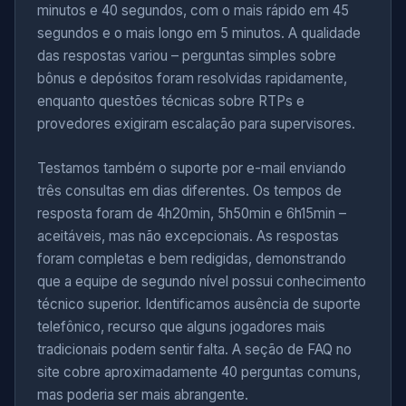
minutos e 40 segundos, com o mais rápido em 45
segundos e o mais longo em 5 minutos. A qualidade
das respostas variou – perguntas simples sobre
bônus e depósitos foram resolvidas rapidamente,
enquanto questões técnicas sobre RTPs e
provedores exigiram escalação para supervisores.
Testamos também o suporte por e-mail enviando
três consultas em dias diferentes. Os tempos de
resposta foram de 4h20min, 5h50min e 6h15min –
aceitáveis, mas não excepcionais. As respostas
foram completas e bem redigidas, demonstrando
que a equipe de segundo nível possui conhecimento
técnico superior. Identificamos ausência de suporte
telefônico, recurso que alguns jogadores mais
tradicionais podem sentir falta. A seção de FAQ no
site cobre aproximadamente 40 perguntas comuns,
mas poderia ser mais abrangente.