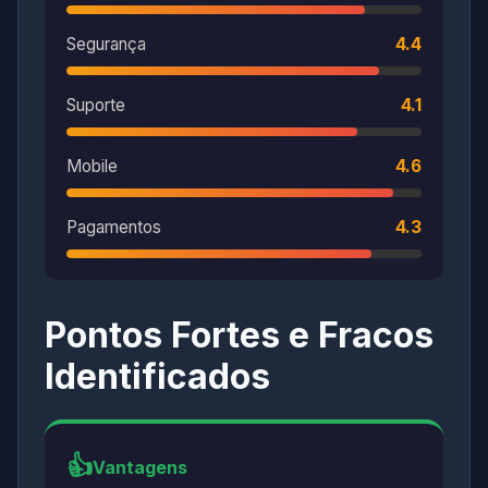
Segurança
4.4
Suporte
4.1
Mobile
4.6
Pagamentos
4.3
Pontos Fortes e Fracos
Identificados
👍
Vantagens