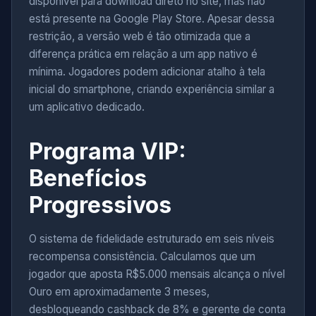
disponível para download direto no site, mas não
está presente na Google Play Store. Apesar dessa
restrição, a versão web é tão otimizada que a
diferença prática em relação a um app nativo é
mínima. Jogadores podem adicionar atalho à tela
inicial do smartphone, criando experiência similar a
um aplicativo dedicado.
Programa VIP:
Benefícios
Progressivos
O sistema de fidelidade estruturado em seis níveis
recompensa consistência. Calculamos que um
jogador que aposta R$5.000 mensais alcança o nível
Ouro em aproximadamente 3 meses,
desbloqueando cashback de 8% e gerente de conta