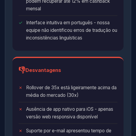
podem recuperar até 12% em cashback
mensal
Interface intuitiva em português - nossa
equipe não identificou erros de tradução ou
inconsistências linguísticas
👎
Desvantagens
Rollover de 35x está ligeiramente acima da
média do mercado (30x)
Ausência de app nativo para iOS - apenas
versão web responsiva disponível
Suporte por e-mail apresentou tempo de