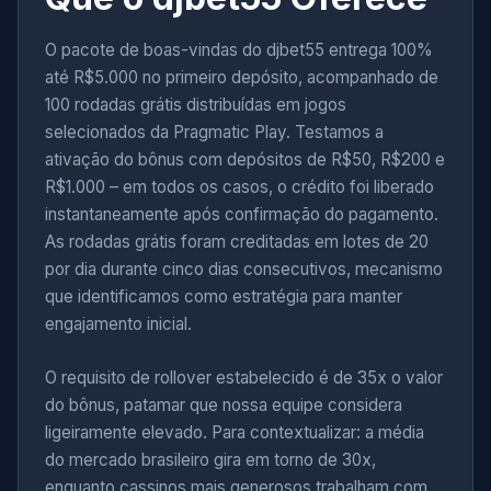
O pacote de boas-vindas do djbet55 entrega 100%
até R$5.000 no primeiro depósito, acompanhado de
100 rodadas grátis distribuídas em jogos
selecionados da Pragmatic Play. Testamos a
ativação do bônus com depósitos de R$50, R$200 e
R$1.000 – em todos os casos, o crédito foi liberado
instantaneamente após confirmação do pagamento.
As rodadas grátis foram creditadas em lotes de 20
por dia durante cinco dias consecutivos, mecanismo
que identificamos como estratégia para manter
engajamento inicial.
O requisito de rollover estabelecido é de 35x o valor
do bônus, patamar que nossa equipe considera
ligeiramente elevado. Para contextualizar: a média
do mercado brasileiro gira em torno de 30x,
enquanto cassinos mais generosos trabalham com