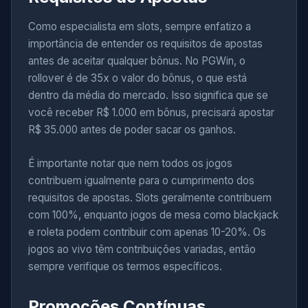
Como especialista em slots, sempre enfatizo a
importância de entender os requisitos de apostas
antes de aceitar qualquer bônus. No PGWin, o
rollover é de 35x o valor do bônus, o que está
dentro da média do mercado. Isso significa que se
você receber R$ 1.000 em bônus, precisará apostar
R$ 35.000 antes de poder sacar os ganhos.
É importante notar que nem todos os jogos
contribuem igualmente para o cumprimento dos
requisitos de apostas. Slots geralmente contribuem
com 100%, enquanto jogos de mesa como blackjack
e roleta podem contribuir com apenas 10-20%. Os
jogos ao vivo têm contribuições variadas, então
sempre verifique os termos específicos.
Promoções Contínuas