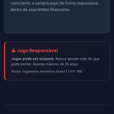
consciente, e sempre jogar de forma responsável
dentro de seus limites financeiros.
⚠️ Jogo Responsável
Jogar pode ser viciante.
Nunca aposte mais do que
pode perder. Apenas maiores de 18 anos.
Ajuda: Jogadores Anônimos Brasil | CVV: 188