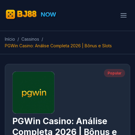
Início
/
Cassinos
/
PGWin Casino: Análise Completa 2026 | Bônus e Slots
Popular
PGWin Casino: Análise
Completa 2026 | Bônus e