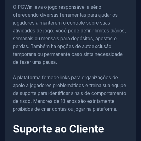
O PGWin leva o jogo responsável a sério,
oferecendo diversas ferramentas para ajudar os
jogadores a manterem o controle sobre suas
atividades de jogo. Você pode definir limites diários,
semanais ou mensais para depósitos, apostas e
perdas. Também há opções de autoexclusão
temporária ou permanente caso sinta necessidade
de fazer uma pausa.
A plataforma fornece links para organizações de
apoio a jogadores problemáticos e treina sua equipe
de suporte para identificar sinais de comportamento
de risco. Menores de 18 anos são estritamente
proibidos de criar contas ou jogar na plataforma.
Suporte ao Cliente