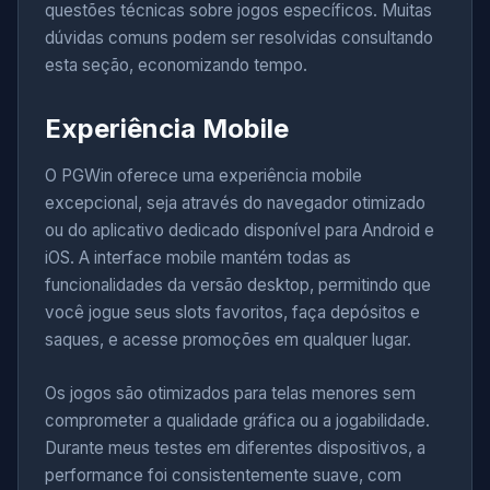
questões técnicas sobre jogos específicos. Muitas
dúvidas comuns podem ser resolvidas consultando
esta seção, economizando tempo.
Experiência Mobile
O PGWin oferece uma experiência mobile
excepcional, seja através do navegador otimizado
ou do aplicativo dedicado disponível para Android e
iOS. A interface mobile mantém todas as
funcionalidades da versão desktop, permitindo que
você jogue seus slots favoritos, faça depósitos e
saques, e acesse promoções em qualquer lugar.
Os jogos são otimizados para telas menores sem
comprometer a qualidade gráfica ou a jogabilidade.
Durante meus testes em diferentes dispositivos, a
performance foi consistentemente suave, com