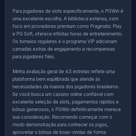
Para jogadores de slots especificamente, o PGWin é
uma excelente escolha. A biblioteca extensa, com
foco em provedores premium como Pragmatic Play
e PG Soft, oferece infinitas horas de entretenimento.
Os torneios regulares e o programa VIP adicionam
camadas extras de engajamento e recompensas
para jogadores fiéis.
Minha avaliação geral de 4.5 estrelas reflete uma
plataforma bem equilibrada que atende às
necessidades da maioria dos jogadores brasileiros.
Se você busca um cassino online confiável com
excelente seleção de slots, pagamentos rápidos e
bônus generosos, o PGWin definitivamente merece
sua consideração. Recomendo começar com o
modo demonstração para conhecer os jogos,
aproveitar o bônus de boas-vindas de forma