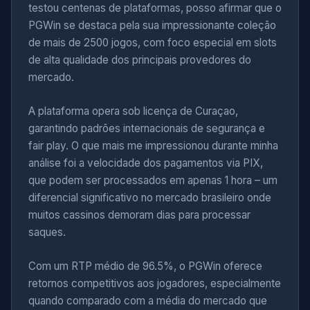
testou centenas de plataformas, posso afirmar que o
PGWin se destaca pela sua impressionante coleção
de mais de 2500 jogos, com foco especial em slots
de alta qualidade dos principais provedores do
mercado.
A plataforma opera sob licença de Curaçao,
garantindo padrões internacionais de segurança e
fair play. O que mais me impressionou durante minha
análise foi a velocidade dos pagamentos via PIX,
que podem ser processados em apenas 1 hora – um
diferencial significativo no mercado brasileiro onde
muitos cassinos demoram dias para processar
saques.
Com um RTP médio de 96.5%, o PGWin oferece
retornos competitivos aos jogadores, especialmente
quando comparado com a média do mercado que