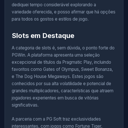
dediquei tempo considerável explorando a
variedade oferecida, e posso afirmar que há opções
para todos os gostos e estilos de jogo.
Slots em Destaque
A categoria de slots é, sem dúvida, o ponto forte do
PGWin. A plataforma apresenta uma seleção
excepcional de títulos da Pragmatic Play, incluindo
favoritos como Gates of Olympus, Sweet Bonanza,
e The Dog House Megaways. Estes jogos são
conhecidos por sua alta volatilidade e potencial de
grandes multiplicadores, características que atraem
jogadores experientes em busca de vitórias
significativas.
A parceria com a PG Soft traz exclusividades
interessantes, com jogos como Fortune Tiger,